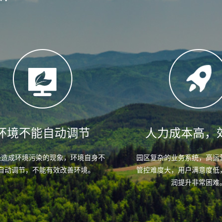
环境不能自动调节
人力成本高，
经造成环境污染的现象，环境自身不
园区复杂的业务系统，高运
自动调节，不能有效改善环境。
管控难度大，用户满意度低
润提升非常困难