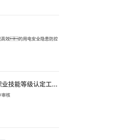
现高效的用电安全隐患防控
热烈祝贺必一·运动(B-Sports)科技通过开展职业技能等级认定工作审核
作审核